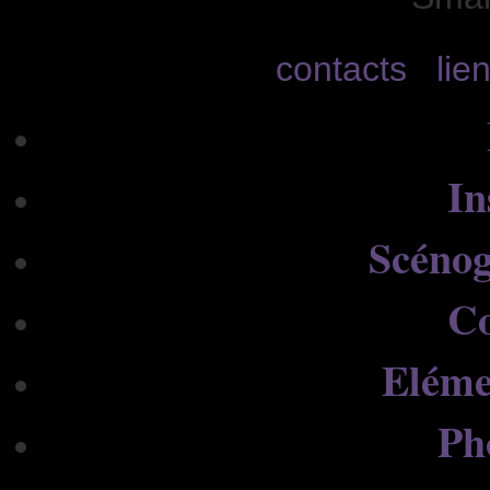
contacts
lie
In
Scénog
C
Eléme
Ph