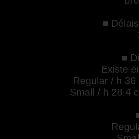
bro
■ Délais
■ D
Existe e
Regular / h 36
Small / h 28,4 
Regul
Smal