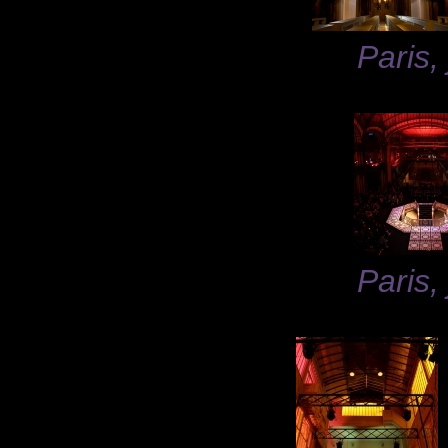
Paris,
Paris,