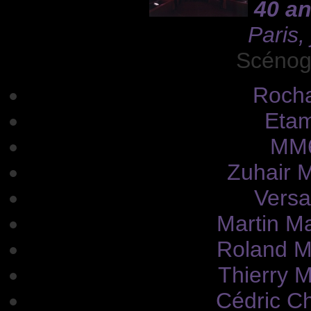
40 an
Paris,
Scénog
Rocha
Etam
MM6
Zuhair 
Versa
Martin Ma
Roland M
Thierry 
Cédric Ch