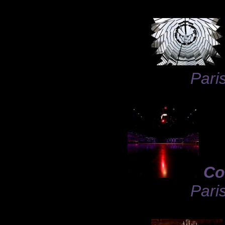
Pari
Co
Pari