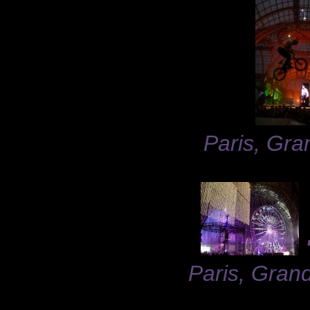
Paris, Gran
Paris, Grand