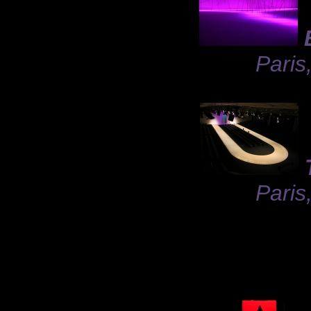
Paris
Paris