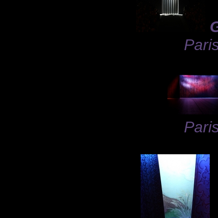
G
Paris
Paris