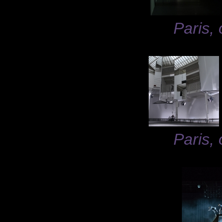
Paris,
Paris,