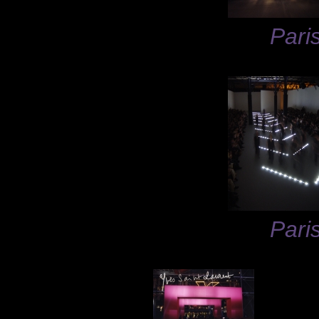
Pari
Pari