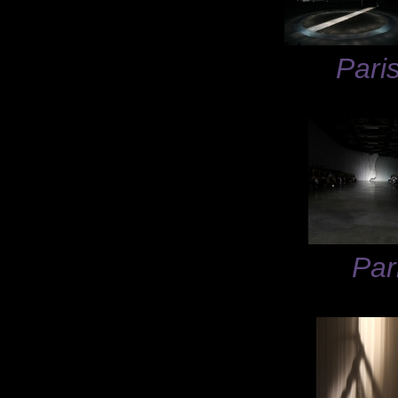
Paris
Par