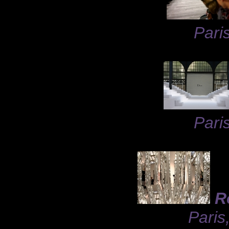
Pari
Pari
R
Paris