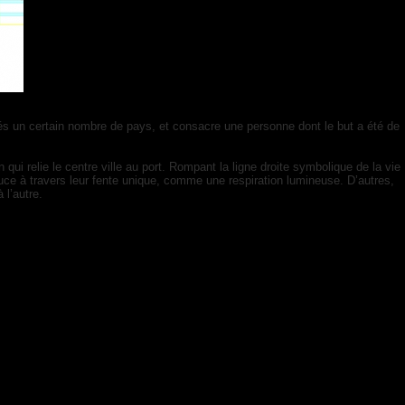
gés un certain nombre de pays, et consacre une personne dont le but a été de
qui relie le centre ville au port. Rompant la ligne droite symbolique de la vie
uce à travers leur fente unique, comme une respiration lumineuse. D’autres,
 l’autre.