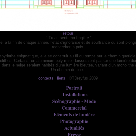
retour
" Tu as senti ma fragilité "
le, à la fin de chaque année, l’état d’ignorance et de souffrance où sont plon
rechercher la paix.
byrinthe énigmatique, elle se construit au fil du temps sur le chemin quotidien 
olithes. Certains, en aluminium poly-miroir laisseraient passer une lumière do
 dans le neige seraient habités d’une lumière bleutée, variant d’un monolithe à
Un chemin de paix.
contacts
liens
©TDreyfus 2009
Portrait
Installations
Scénographie - Mode
Commercial
Eléments de lumière
Photographie
Actualités
Presse