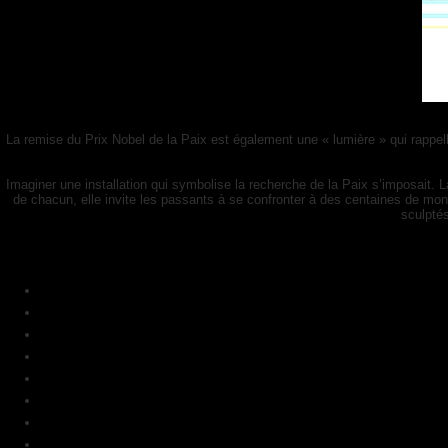
La remise du Prix Nobel de la Paix est également une « lumière » qui rappel
Imaginer une installation qui symbolise la recherche de la Paix s’imposait. La
de chacun, elle invite les passants à se confronter à des centaines de mon
sculptés