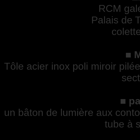
RCM gale
Palais de 
colett
■
M
Tôle acier inox poli miroir pilé
sect
■
pa
un bâton de lumière aux contour
tube à s