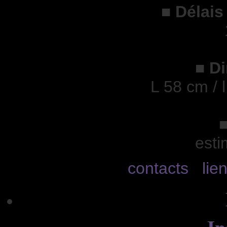
■
Délais
■
D
L 58 cm / 
esti
contacts
lie