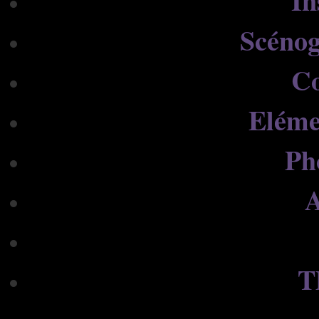
In
Scénog
C
Eléme
Ph
A
T