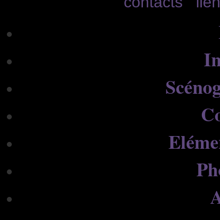
contacts
lie
In
Scénog
C
Eléme
Ph
A