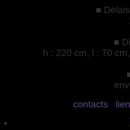
■ Délais
■ D
h : 220 cm, l : 70 cm
env
contacts
lie