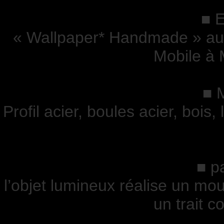
■ E
« Wallpaper* Handmade » au B
Mobile à M
■ 
Profil acier, boules acier, bois
■ pa
l’objet lumineux réalise un mo
un trait c