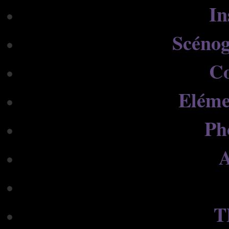
In
Scénog
C
Eléme
Ph
A
T