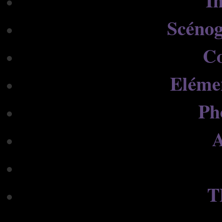
In
Scénog
C
Eléme
Ph
A
T