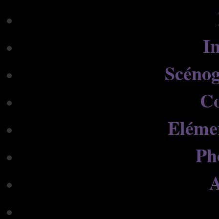
In
Scénog
C
Eléme
Ph
A