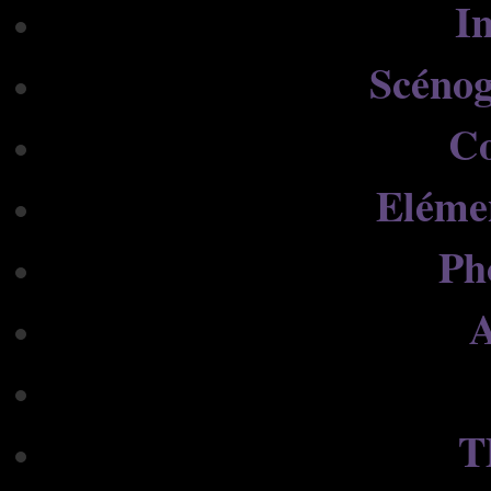
In
Scénog
C
Eléme
Ph
A
T