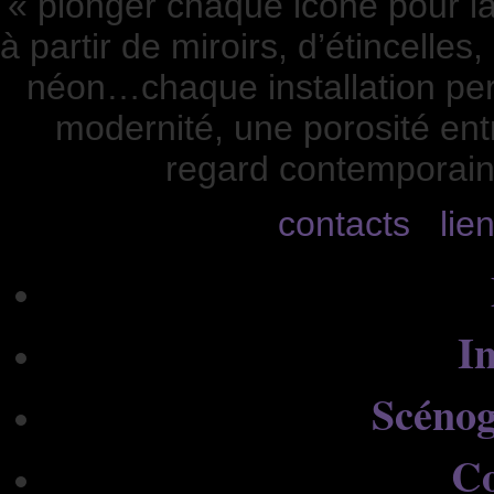
« plonger chaque icône pour la
à partir de miroirs, d’étincelle
néon…chaque installation perm
modernité, une porosité entr
regard contemporain s
contacts
lie
In
Scénog
C