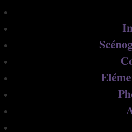
In
Scénog
C
Eléme
Ph
A