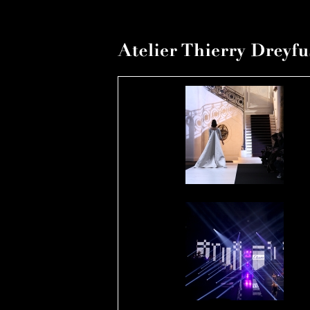
Rocha
Paris, 
Etam
Paris, 