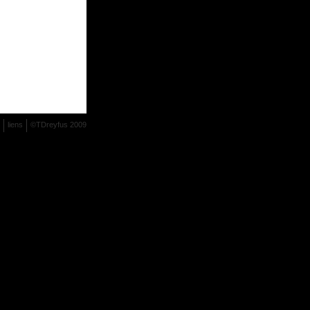
liens
©TDreyfus 2009